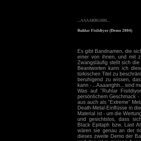
...AAAARRGHH...
Ruhlar Fisildiyor (Demo 2004)
Es gibt Bandnamen, die sich 
einer von ihnen, und mit z
Zwangsläufig stellt sich die
Beantworten kann ich diese
türkischen Titel zu beschränk
beruhigend zu wissen, da
kann - ...Aaaarrghh... sind 
Was auf "Ruhlar Fisildiy
persönlichem Geschmack - 
aus auch als "Extreme" Meta
Death-Metal-Einflüsse in di
Material ist - um die Wertu
und gesichtslos, dass sic
Black Epitaph bzw. Last At
wären sie genau an der ric
dieses zweite Demo der Band