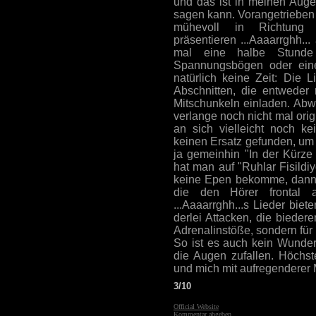
und das ist in meinen Aug
sagen kann. Vorangetrieben
mühevoll in Richtung 
präsentieren ...Aaaarrghh.
mal eine halbe Stunde 
Spannungsbögen oder eine
natürlich keine Zeit: Die 
Abschnitten, die entweder 
Mitschunkeln einladen. Abw
verlange noch nicht mal orig
an sich vielleicht noch k
keinen Ersatz gefunden, um 
ja gemeinhin "In der Kürze
hat man auf "Ruhlar Fisild
keine Epen bekomme, dann w
die den Hörer frontal a
...Aaaarrghh...s Lieder bi
derlei Attacken, die biedere
Adrenalinstöße, sondern für 
So ist es auch kein Wunder
die Augen zufallen. Höchs
und mich mit aufregenderer 
3/10
Official Website
Kommentar abgeben