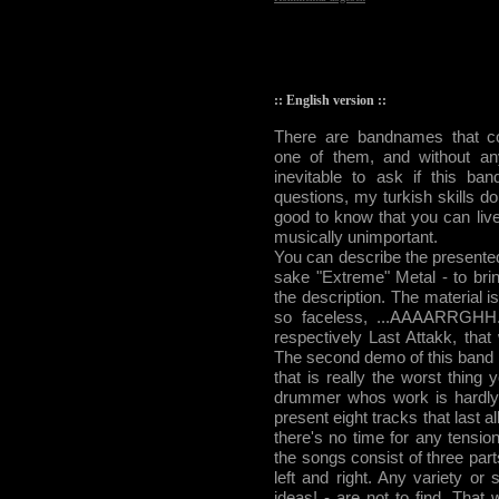
:: English version ::
There are bandnames that c
one of them, and without any
inevitable to ask if this b
questions, my turkish skills don
good to know that you can li
musically unimportant.
You can describe the present
sake "Extreme" Metal - to brin
the description. The material is
so faceless, ...AAAARRGHH..
respectively Last Attakk, that
The second demo of this band is
that is really the worst thin
drummer whos work is hardly
present eight tracks that last a
there's no time for any tensi
the songs consist of three part
left and right. Any variety o
ideas! - are not to find. That 