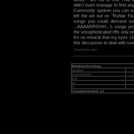
didn't even manage to find any 
Commonly spoken you can say 
left the wit out on "Ruhlar Fi
songs you could demand some
...AAAARRGHH...'s songs pro
the unsophisticated riffs only p
It's no miracle that my eyes clo
this discussion to deal with s
Translated by dante
Redaktionsbewertung:
azaghal
Laeknishendr
Erik
sic
IT
Gesamtdurchschnitt: 4,3