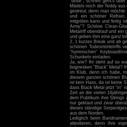
"böse"; schnell geht's über
Mädels noch der Teddy aus d
gestreut, denn man möchte j
und ein schöner Refrain
mitgrölen kann und fertig is
Army"? Schöne Clean-Gitar
Metalriff obendrauf und ein 
und geben ihm eine ganz toll
2, 1 kurzes Break und ab g
schönen Todesmörtelriffs v
"hymnischen" Keyboardlinie
Schunkeln einladen.
Ja, wie? Ihr steht auf so w
bogiresken "Black" Metal? I
im Klub, denn ich habe, mi
diesem ganzen schönen Blac
ist kein Hass, da ist keine 
dass Black Metal jetzt "in"
Zeit an die vielen 16jähri
dem Publikum ihre Strings 
nur geklaut und zwar überal
dieses ständige Serpentges
aus dem Norden.
Lediglich beim Bandnamen
attestieren, denn ihre eig