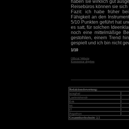
haben sie wirklich gut aus
Reisebüros können sie sich
Fazit: ich habe früher b
Fähigkeit an den Instrumen
5/10 Punkten geführt hat un
es satt, für solchen Ideenkl
noch eine mittelmäßige Be
gestohlen, einem Trend hi
gespielt und ich bin nicht ge
1/10
Official Website
Kommentar abgeben
Redaktionsbewertung:
azaghal
Laeknishendr
Erik
sic
IT
Argathon
Gesamtdurchschnitt: 2,5