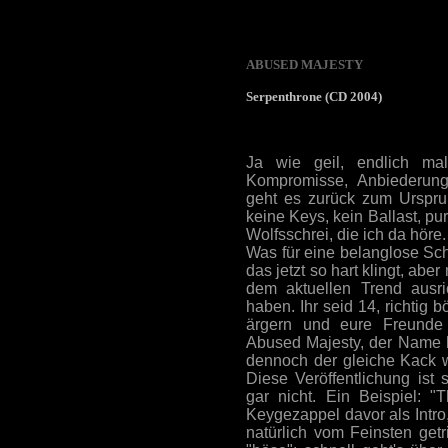
ABUSED MAJESTY
Serpenthrone (CD 2004)
Ja wie geil, endlich mal
Kompromisse, Anbiederung
geht es zurück zum Urspru
keine Keys, kein Ballast, pur
Wolfsschrei, die ich da hör
Was für eine belanglose Sc
das jetzt so hart klingt, ab
dem aktuellen Trend ausr
haben. Ihr seid 14, richtig 
ärgern und eure Freund
Abused Majesty, der Name k
dennoch der gleiche Kack 
Diese Veröffentlichung ist
gar nicht. Ein Beispiel: "
Keygezappel davor als Intro
natürlich vom Feinsten get