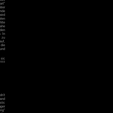
art"
äter
ende
wird
plen
hlte
nahe
den
 In
" zu
auf,
 die
und
sic
2003
dn't
 and
stic
gger
ong"