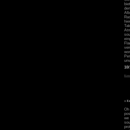
bie
den
Alb
Ras
hie
Tak
Atm
so
ei
Fla
ver
wom
Pe
unv
10/
Komm
:: E
Oh 
pos
we 
sou
pro