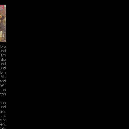
dere
 und
gsam
 die
 und
 und
 dem
 Mit
Hand
 Wir
e an
rton
 man
 und
ten,
icht
eint
en.
tals