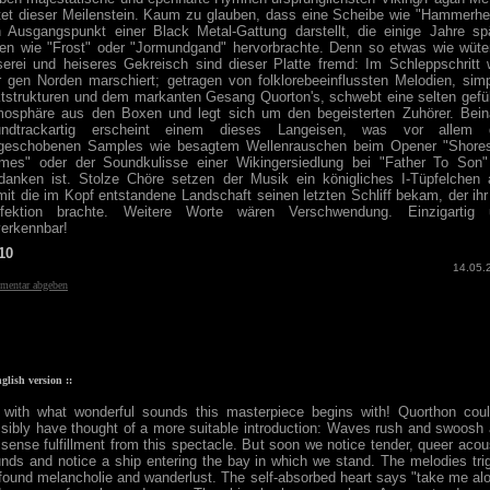
tet dieser Meilenstein. Kaum zu glauben, dass eine Scheibe wie "Hammerhe
 Ausgangspunkt einer Black Metal-Gattung darstellt, die einige Jahre sp
en wie "Frost" oder "Jormundgand" hervorbrachte. Denn so etwas wie wüt
erei und heiseres Gekreisch sind dieser Platte fremd: Im Schleppschritt 
r gen Norden marschiert; getragen von folklorebeeinflussten Melodien, sim
tstrukturen und dem markanten Gesang Quorton's, schwebt eine selten gefü
osphäre aus den Boxen und legt sich um den begeisterten Zuhörer. Bei
undtrackartig erscheint einem dieses Langeisen, was vor allem 
ngeschobenen Samples wie besagtem Wellenrauschen beim Opener "Shores
mes" oder der Soundkulisse einer Wikingersiedlung bei "Father To Son
danken ist. Stolze Chöre setzen der Musik ein königliches I-Tüpfelchen 
it die im Kopf entstandene Landschaft seinen letzten Schliff bekam, der ihr
rfektion brachte. Weitere Worte wären Verschwendung. Einzigartig 
erkennbar!
10
14.05.
entar abgeben
nglish version ::
with what wonderful sounds this masterpiece begins with! Quorthon coul
sibly have thought of a more suitable introduction: Waves rush and swoosh
sense fulfillment from this spectacle. But soon we notice tender, queer acou
nds and notice a ship entering the bay in which we stand. The melodies tri
found melancholie and wanderlust. The self-absorbed heart says "take me al