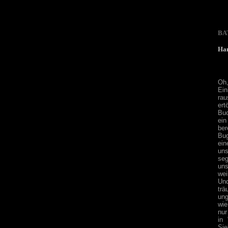
BA
Ham
Oh,
Ein
rau
ert
Buc
ein
ber
Bug
ein
uns
seg
uns
wei
Und
trä
ung
wie
nur
in
Sie