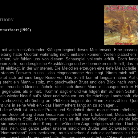
THORY
merheart (1990)
 mit welch entzückenden Klängen beginnt dieses Meisterwerk. Eine passen
leitung hätte Quorton wahrhaftig nicht einfallen können: Wellen plätschern
schen, wir fühlen uns von diesem Schauspiel vollends erfüllt. Doch lan
önen zarte, sondersgleiche Akustikklänge und wir bemerken ein Schiff, das in
ht einbiegt, in der wir stehen. Die Melodien erzeugen eine tiefe Melancholie
 starkes Fernweh in uns - das eingenommene Herz sagt "Nimm mich mit"
eitet sich auf eine lange Reise vor. Das Schiff kommt langsam näher. Auf
 steht ein Mann - stolz, mit geschwellter Brust und den Blick nach vorn.
em freundlich-kleinen Lächeln stellt sich dieser Mann mit ausgestreckter 
 gegenüber, als er hält. "Komm" sagt er und wir folgen ihm auf sein Schiff.
eln wieder hinauf auf's Meer und schauen uns die mächtige Landschaft, di
 vorbeizieht, ehrfürchtig an. Plötzlich beginnt der Mann zu erzählen. Quo
ht uns in seine Welt ein - das Hammerherz fängt an zu schlagen...
 diese Welt ist so voller Pracht und Schönheit, dass man meinen möchte,
ume. Jeder Strang dieser Gedanken ist erfüllt von Erhabenheit, Melancholie
ebändigtem Stolz. Man erinnert sich an die alten Wikinger und wie sie leb
 sie auszogen um dem Kampf mit wütendem Auge entgegenzutreten. Doch n
 das, nein, das ganze Leben unserer nördlichen Brüder und Schwestern sch
 "Hammerheart" den perfekten, musikalischen Ausdruck gefunden zu hab
ben majestätische und epenhafte Hymnen ursprünglichsten Viking/Pagan Me