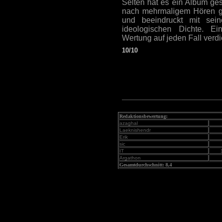
Selten hat es ein Album ges
nach mehrmaligem Hören gi
und beeindruckt mit sein
ideologischen Dichte. Ei
Wertung auf jeden Fall verdi
10/10
Redaktionsbewertung:
azaghal
Laeknishendr
Erik
sic
IT
Argathon
Gesamtdurchschnitt: 8,4