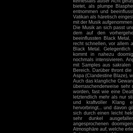
keinesfalls außer Acht gela
bietet, als plumpe Blasph
entnommen und beeinflusst 
Vatikan als häretisch einges
mit der Musik aufgenommen u
Die Musik an sich passt und 
dem auf den vorhergehe
beeinflussten Black Metal,
recht schnellen, vor allem
Black Metal. Gelegentlic
kommt in nahezu doomig
nochmals intensivieren. An
mit Samples aus sakralen
Bereich. Darüber thront di
Aspa (Clandestine Blaze), we
Auch das klangliche Gewand 
überraschenderweise sehr d
worden, fast wie eine Deat
letztendlich mehr als nur s
und kraftvoller Klang e
hervorbringt... und davon gi
sich durch einen leicht hekt
sehr dunkel ausgefall
angesprochenen doomigen 
Atmosphäre auf, welche erle