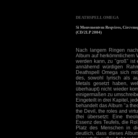
DEATHSPELL OMEGA
Si Monvmentvm Reqvires, Circvms
(CD/2LP 2004)
Nach langem Ringen nach
Album auf herkömmlichem W
werden kann, zu "groß" ist
annähernd würdigen Rahme
Deathspell Omega sich mi
des, sowohl lyrisch als au
Metals gesetzt haben, we
überhaupt) nicht wieder ko
einigermaßen zu umschreib
Eingeteilt in drei Kapitel, j
behandelt das Album "a theo
the Devil, the roles and virt
(frei übersetzt: Eine the
Essenz des Teufels, die Ro
Platz des Menschen in di
deutlich, dass dieses Album