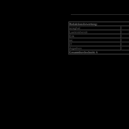
Redaktionsbewertung:
azaghal
Laeknishendr
Erik
sic
IT
Argathon
Gesamtdurchschnitt: 6