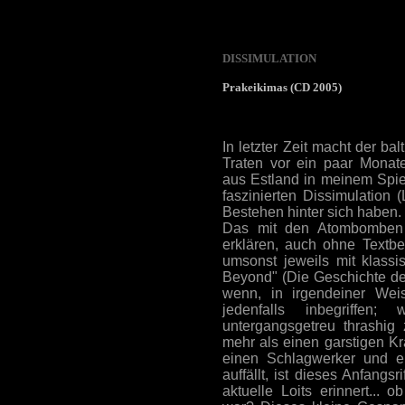
DISSIMULATION
Prakeikimas (CD 2005)
In letzter Zeit macht der ba
Traten vor ein paar Monate
aus Estland in meinem Spie
faszinierten Dissimulation (
Bestehen hinter sich haben.
Das mit den Atombomben k
erklären, auch ohne Textbe
umsonst jeweils mit klassi
Beyond" (Die Geschichte de
wenn, in irgendeiner Weis
jedenfalls inbegriffen
untergangsgetreu thrashi
mehr als einen garstigen K
einen Schlagwerker und ei
auffällt, ist dieses Anfangs
aktuelle Loits erinnert... 