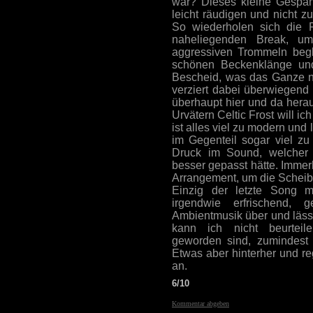
war? Dieses kleine Gespann
leicht räudigen und nicht z
So wiederholen sich die R
naheliegenden Break, u
aggressiven Trommeln begl
schönen Beckenklänge und
Bescheid, was das Ganze ni
verziert dabei überwiegend 
überhaupt hier und da hera
Urvätern Celtic Frost will i
ist alles viel zu modern und l
im Gegenteil sogar viel zu
Druck im Sound, welcher 
besser gepasst hätte. Immerh
Arrangement, um die Scheibe
Einzig der letzte Song mi
irgendwie erfrischend,
Ambientmusik über und läss
kann ich nicht beurteile
geworden sind, zumindest 
Etwas aber hinterher und re
an.
6/10
Kommentar abgeben