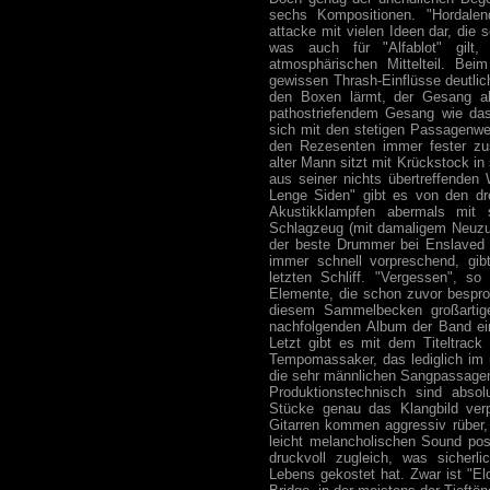
sechs Kompositionen. "Hordalend
attacke mit vielen Ideen dar, die
was auch für "Alfablot" gilt
atmosphärischen Mittelteil. Bei
gewissen Thrash-Einflüsse deutli
den Boxen lärmt, der Gesang a
pathostriefendem Gesang wie das
sich mit den stetigen Passagenwe
den Rezesenten immer fester zus
alter Mann sitzt mit Krückstock i
aus seiner nichts übertreffenden 
Lenge Siden" gibt es von den dre
Akustikklampfen abermals mit 
Schlagzeug (mit damaligem Neuzu
der beste Drummer bei Enslaved w
immer schnell vorpreschend, gib
letzten Schliff. "Vergessen", so
Elemente, die schon zuvor bespro
diesem Sammelbecken großartig
nachfolgenden Album der Band ein
Letzt gibt es mit dem Titeltrack
Tempomassaker, das lediglich im 
die sehr männlichen Sangpassage
Produktionstechnisch sind abso
Stücke genau das Klangbild ver
Gitarren kommen aggressiv rüber,
leicht melancholischen Sound posi
druckvoll zugleich, was sicher
Lebens gekostet hat. Zwar ist "El