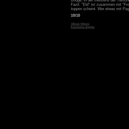
Bridge, in der meistens der Tieftöne
Fazit: "Eld" ist zusammen mit "Fr
toppen scheint. Wer etwas mit Paga
10/10
Official Website
Kommentar abgeben