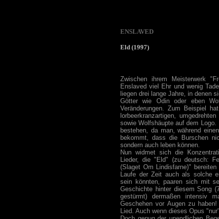
ENSLAVED
Eld (1997)
Zwischen ihrem Meisterwerk "Fr
Enslaved viel Ehr und wenig Tad
liegen drei lange Jahre, in denen si
Götter wie Odin oder eben Wota
Veränderungen. Zum Beispiel hat
lorbeerkranzartigen, umgedrehte
sowie Wolfshäupte auf dem Logo. D
bestehen, da man, während einen 
bekommt, dass die Burschen nich
sondern auch leben können.
Nun widmet sich die Konzentrat
Lieder, die "Eld" (zu deutsch: F
(Slaget Om Lindisfarne)" bereiten
Laufe der Zeit auch als solche e
sein könnten, paaren sich mit se
Geschichte hinter diesem Song (7
gestürmt) dermaßen intensiv 
Geschehen vor Augen zu haben! S
Lied. Auch wenn dieses Opus "nur
Doch genug der unendlichen Bege