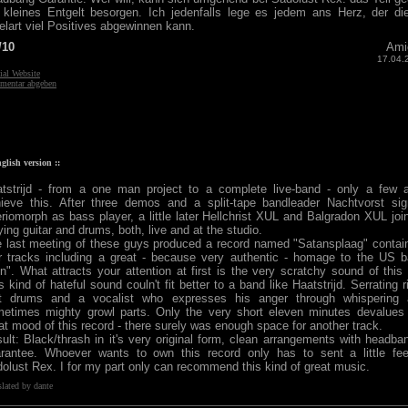
 kleines Entgelt besorgen. Ich jedenfalls lege es jedem ans Herz, der di
elart viel Positives abgewinnen kann.
/10
Ami
17.04.
ial Website
entar abgeben
nglish version ::
tstrijd - from a one man project to a complete live-band - only a few 
ieve this. After three demos and a split-tape bandleader Nachtvorst si
riomorph as bass player, a little later Hellchrist XUL and Balgradon XUL joi
ying guitar and drums, both, live and at the studio.
 last meeting of these guys produced a record named "Satansplaag" contai
r tracks including a great - because very authentic - homage to the US 
n". What attracts your attention at first is the very scratchy sound of this
s kind of hateful sound couln't fit better to a band like Haatstrijd. Serrating ri
st drums and a vocalist who expresses his anger through whispering 
etimes mighty growl parts. Only the very short eleven minutes devalues
at mood of this record - there surely was enough space for another track.
ult: Black/thrash in it's very original form, clean arrangements with headba
rantee. Whoever wants to own this record only has to sent a little fe
olust Rex. I for my part only can recommend this kind of great music.
slated by dante