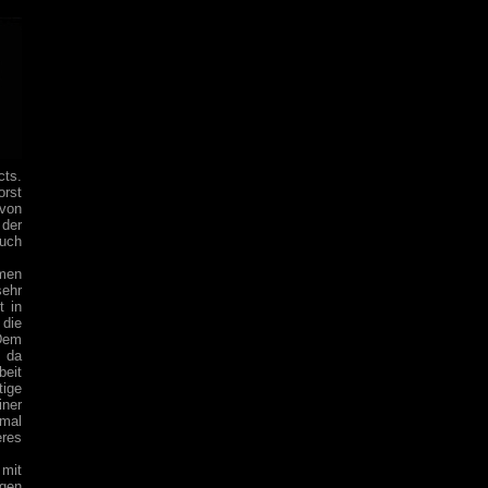
cts.
rst
 von
 der
auch
men
sehr
t in
 die
Dem
, da
beit
tige
iner
nmal
eres
 mit
egen