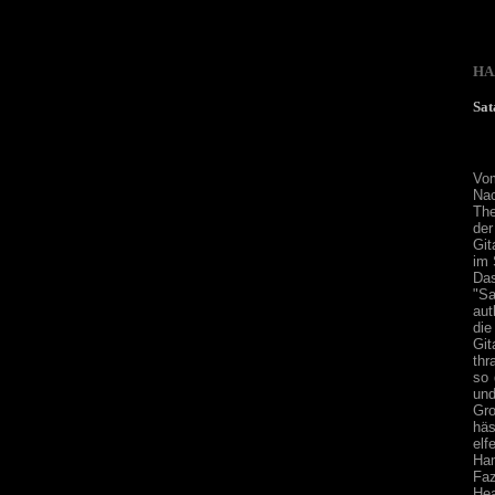
HA
Sat
Vom
Na
The
der
Git
im 
Da
"Sa
aut
die
Gi
thr
so 
und
Gro
häs
elf
Ham
Faz
Hea