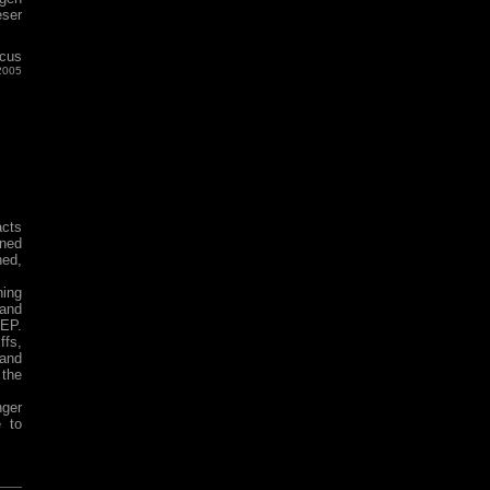
eser
cus
2005
acts
gned
ned,
ning
band
 EP.
ffs,
and
 the
nger
e to