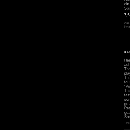
ein
Spi
7,5
Offic
Komm
:: E
Haa
ach
The
pla
The
fou
"Vo
Thi
fa
som
gre
Res
gua
Sad
Tran