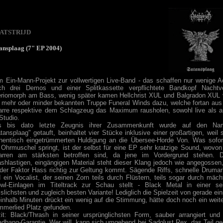
ATSTRIJD
ansplaag (7" EP 2004)
 Ein-Mann-Projekt zur vollwertigen Live-Band - das schaffen nur wenige A
ch drei Demos und einer Splitkassette verpflichtete Bandkopf Nachtvo
riomorph am Bass, wenig später kamen Hellchrist XUL und Balgradon XUL
 mehr oder minder bekannten Truppe Funeral Winds dazu, welche fortan aus
arre respektive dem Schlagzeug das Maximum rausholen, sowohl live als 
Studio.
s bis dato letzte Zeugnis ihrer Zusammenkunft wurde auf den Na
tansplaag" getauft, beinhaltet vier Stücke inklusive einer großartigen, weil 
hentisch eingetrümmerten Huldigung an die Übersee-Horde Von. Was sofor
 Ohrmuschel springt, ist der selbst für eine EP sehr kratzige Sound, wovon
tarren am stärksten betroffen sind, da jene im Vordergrund stehen. 
ashlastigen, eingängigen Material steht dieser Klang jedoch wie angegossen
der Faktor Hass richtig zur Geltung kommt. Sägende Riffs, schnelle Drumar
 ein Vocalist, der seinen Zorn teils durch Flüstern, teils sogar durch mäch
wl-Einlagen im Titeltrack zur Schau stellt - Black Metal in einer se
slichsten und zugleich besten Variante! Lediglich die Spielzeit von gerade ei
einhalb Minuten drückt ein wenig auf die Stimmung, hätte doch noch ein weit
merlied Platz gefunden.
it: Black/Thrash in seiner ursprünglichsten Form, sauber arrangiert und
dbang-Garantie. Wer will, kann sich umgehend bei Sadolust Rex. das Teil g