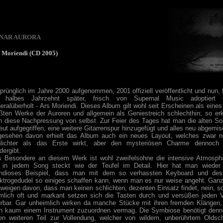
NAR AURORA
 Moriendi (CD 2005)
prünglich im Jahre 2000 aufgenommen, 2001 offiziell veröffentlicht und nun, 
n halbes Jahrzehnt später, frisch von Supernal Music adoptiert 
eralüberholt - Ars Moriendi. Dieses Album gilt wohl seit Erscheinen als eines
ßten Werke der Auroren und allgemein als Geniestreich schlechthin; so erk
h diese Nachpressung von selbst. Zur Feier des Tages hat man die alten S
eut aufgegriffen, eine weitere Gitarrenspur hinzugefügt und alles neu abgemis
esehen davon erhielt das Album auch ein neues Layout, welches zwar 
hlichter als das Erste wirkt, aber den mysteriösen Charme dennoch 
dergibt.
 Besondere an diesem Werk ist wohl zweifelsohne die intensive Atmosph
 in jedem Song steckt wie der Teufel im Detail. Hier hat man wieder
andioses Beispiel, dass man mit dem so verhassten Keyboard und des
ktrogedudel so einiges schaffen kann, wenn man es nur weise angeht. Gan
weigen davon, dass man keinen schlichten, dezenten Einsatz findet, nein, s
mlich oft und markant setzen sich die Tasten durch und versüßen jeden 
rbar. Gar unheimlich wirken da manche Stücke mit ihren fremden Klängen,
 kaum einem Instrument zuzuordnen vermag. Die Symbiose benötigt den
en weiteren Teil zur Vollendung, welcher von wildem, unberührtem Oldsc