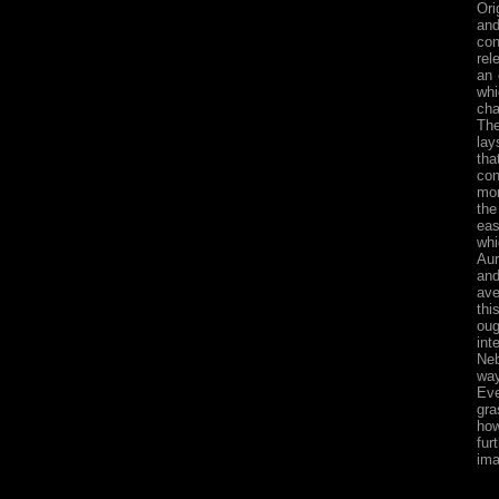
Ori
and
con
rel
an 
whi
cha
The
lay
tha
con
mor
the
eas
whi
Aur
and
ave
thi
oug
int
Neb
way
Eve
gra
how
fur
ima