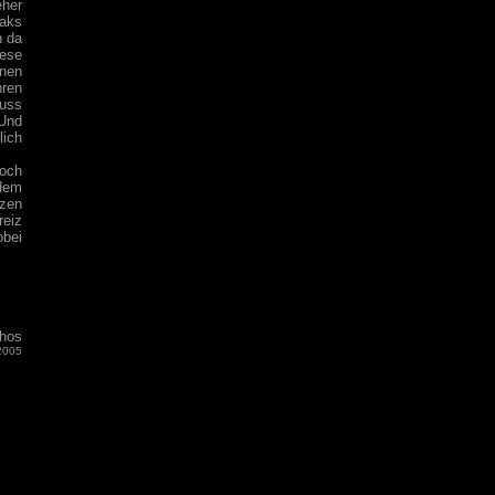
eher
eaks
n da
iese
nnen
hren
uss
 Und
lich
doch
 dem
rzen
reiz
obei
hos
2005