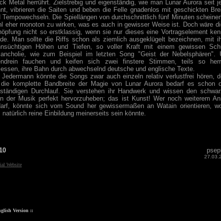
ck Metal herrührt. Zielstrebig und eigenständig, wie man Lunar Aurora seit j
nt, vibrieren die Saiten und beben die Felle gnadenlos mit geschickten Br
 Tempowechseln. Die Spiellängen von durchschnittlich fünf Minuten scheine
l eher monoton zu wirken, was es auch in gewisser Weise ist. Doch wäre d
öpfung nicht so erstklassig, wenn sie nur dieses eine Vortragselement ke
de. Man sollte die Riffs schon als ziemlich ausgeklügelt bezeichnen, mit i
hnsüchtigen Höhen und Tiefen, so voller Kraft mit einem gewissen Sch
ancholie, wie zum Beispiel im letzten Song "Geist der Nebelsphären".
ndrein fauchen und keifen sich zwei finstere Stimmen, teils so herr
essen, ihre Bahn durch abwechselnd deutsche und englische Texte.
 Jedermann könnte die Songs zwar auch einzeln relativ verlustfrei hören, 
 die komplette Bandbreite der Magie von Lunar Aurora bedarf es schon
lständigen Durchlauf. Sie verstehen ihr Handwerk und wissen den schwa
n der Musik perfekt hervorzuheben; das ist Kunst! Wer noch weiterem An
arf, könnte sich vom Sound her gewissermaßen an Watain orientieren, w
 natürlich reine Einbildung meinerseits sein könnte.
10
psep
27.03.
ial Website
nglish Version ::