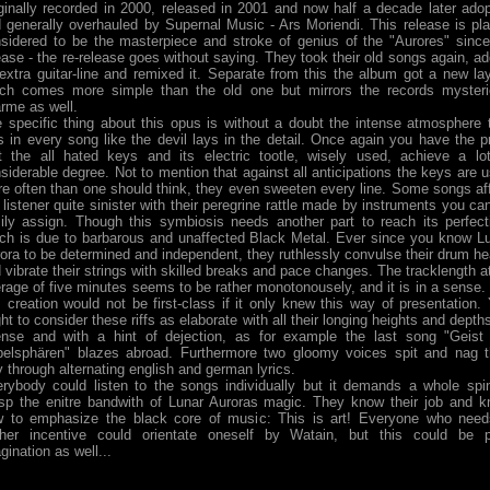
ginally recorded in 2000, released in 2001 and now half a decade later ado
 generally overhauled by Supernal Music - Ars Moriendi. This release is pla
sidered to be the masterpiece and stroke of genius of the "Aurores" since
ease - the re-release goes without saying. They took their old songs again, a
extra guitar-line and remixed it. Separate from this the album got a new la
ch comes more simple than the old one but mirrors the records myster
rme as well.
 specific thing about this opus is without a doubt the intense atmosphere 
s in every song like the devil lays in the detail. Once again you have the p
t the all hated keys and its electric tootle, wisely used, achieve a lo
siderable degree. Not to mention that against all anticipations the keys are 
e often than one should think, they even sweeten every line. Some songs af
 listener quite sinister with their peregrine rattle made by instruments you ca
ily assign. Though this symbiosis needs another part to reach its perfect
ch is due to barbarous and unaffected Black Metal. Ever since you know L
ora to be determined and independent, they ruthlessly convulse their drum h
 vibrate their strings with skilled breaks and pace changes. The tracklength a
rage of five minutes seems to be rather monotonousely, and it is in a sense.
s creation would not be first-class if it only knew this way of presentation.
ht to consider these riffs as elaborate with all their longing heights and depth
ense and with a hint of dejection, as for example the last song "Geist
elsphären" blazes abroad. Furthermore two gloomy voices spit and nag t
 through alternating english and german lyrics.
rybody could listen to the songs individually but it demands a whole spi
sp the enitre bandwith of Lunar Auroras magic. They know their job and 
 to emphasize the black core of music: This is art! Everyone who nee
ther incentive could orientate oneself by Watain, but this could be 
gination as well...