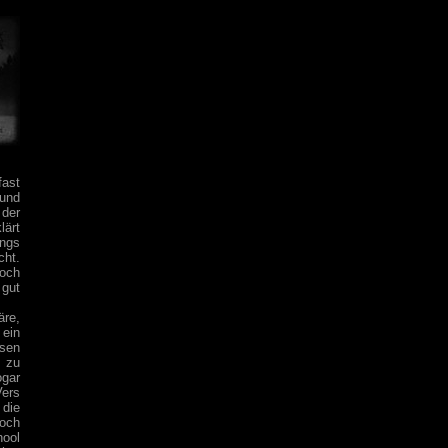
fast
und
 der
lärt
ongs
cht.
noch
gut
äre,
 ein
sen
z zu
ogar
Vers
 die
noch
hool