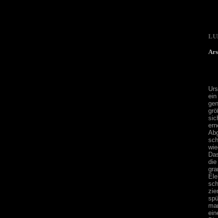
LU
Ars
Urs
ei
gen
grö
sic
ern
Abg
sc
wie
Das
die
gr
Ele
sch
zie
spü
man
ein