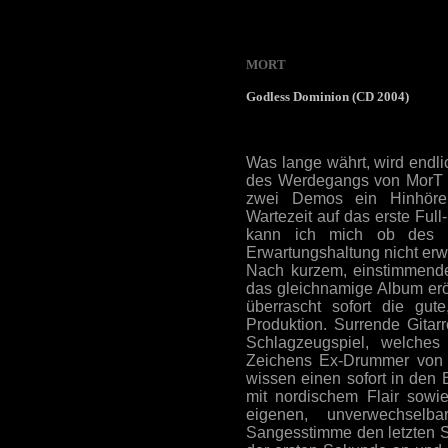
MORT
Godless Dominion (CD 2004)
Was lange währt, wird endlic
des Werdegangs von MorT ni
zwei Demos ein Hinhörer
Wartezeit auf das erste Full
kann ich mich ob des o
Erwartungshaltung nicht er
Nach kurzem, einstimmende
das gleichnamige Album erö
überrascht sofort die gut
Produktion. Surrende Gitar
Schlagzeugspiel, welches
Zeichens Ex-Drummer von 
wissen einen sofort in den
mit nordischem Flair sowi
eigenen, unverwechselb
Sangesstimme den letzten Sch