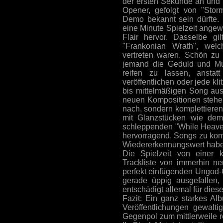
der ersten Sekunde an und 
Opener, gefolgt von "Storm
Demo bekannt sein dürfte. 
eine Minute Spielzeit angewa
Flair hervor. Dasselbe g
"Frankonian Wrath", wel
vertreten waren. Schön zu 
jemand die Geduld und Mu
reifen zu lassen, anst
veröffentlichen oder jede kl
bis mittelmäßigen Song aus
neuen Kompositionen stehen
nach, sondern komplettiere
mit Glanzstücken wie dem
schleppenden "While Heave
hervorragend, Songs zu komp
Wiedererkennungswert hab
Die Spielzeit von einer 
Trackliste von immerhin n
perfekt einfügenden Ungod-
gerade üppig ausgefallen,
entschädigt allemal für dies
Fazit: Ein ganz starkes Al
Veröffentlichungen gewalti
Gegenpol zum mittlerweile r