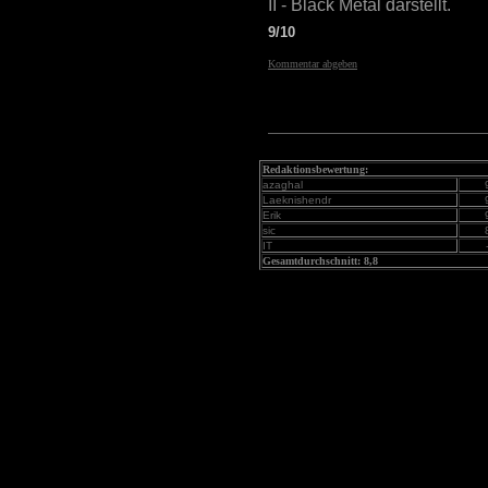
II - Black Metal darstellt.
9/10
Kommentar abgeben
Redaktionsbewertung:
azaghal
Laeknishendr
Erik
sic
IT
Gesamtdurchschnitt: 8,8