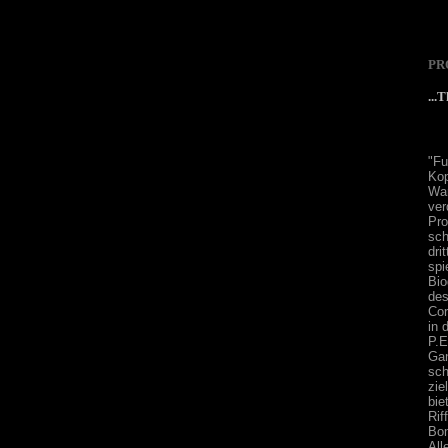
PR
...
"Fu
Kop
Wa
ver
Pr
sch
dri
spi
Bio
des
Cor
in 
P.E
Ga
sch
zie
bie
Rif
Bo
Al