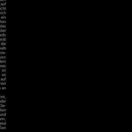
 auf
icht
sich
ein
chen
 das
Aber
ards
erät
 die
halb
kte-
muss
zdem
 was
 ist
t es
 auf
hört
n an
hnt,
oder
Die-
llen
 und
ann,
etal
oßen