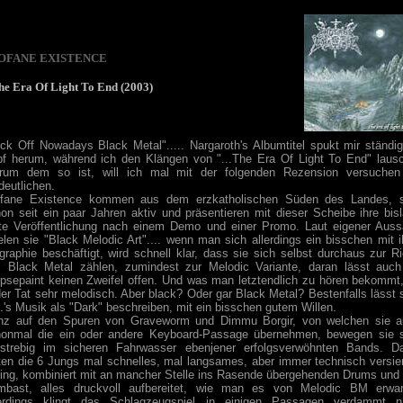
OFANE EXISTENCE
The Era Of Light To End (2003)
ck Off Nowadays Black Metal"..... Nargaroth's Albumtitel spukt mir ständi
f herum, während ich den Klängen von "...The Era Of Light To End" laus
rum dem so ist, will ich mal mit der folgenden Rezension versuchen
deutlichen.
ofane Existence kommen aus dem erzkatholischen Süden des Landes, s
on seit ein paar Jahren aktiv und präsentieren mit dieser Scheibe ihre bis
tte Veröffentlichung nach einem Demo und einer Promo. Laut eigener Aus
elen sie "Black Melodic Art".... wenn man sich allerdings ein bisschen mit i
graphie beschäftigt, wird schnell klar, dass sie sich selbst durchaus zur R
 Black Metal zählen, zumindest zur Melodic Variante, daran lässt auch
psepaint keinen Zweifel offen. Und was man letztendlich zu hören bekommt,
der Tat sehr melodisch. Aber black? Oder gar Black Metal? Bestenfalls lässt 
.'s Musik als "Dark" beschreiben, mit ein bisschen gutem Willen.
nz auf den Spuren von Graveworm und Dimmu Borgir, von welchen sie a
onmal die ein oder andere Keyboard-Passage übernehmen, bewegen sie 
lstrebig im sicheren Fahrwasser ebenjener erfolgsverwöhnten Bands. D
ten die 6 Jungs mal schnelles, mal langsames, aber immer technisch versie
fing, kombiniert mit an mancher Stelle ins Rasende übergehenden Drums und 
mbast, alles druckvoll aufbereitet, wie man es von Melodic BM erwart
lerdings klingt das Schlagzeugspiel in einigen Passagen verdammt n