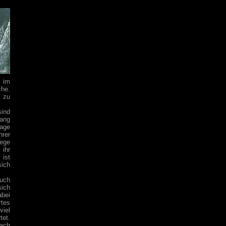
g im
che.
 zu
ind
lang
sage
hrer
iege
 ihr
 ist
sich
uch
sich
abei
rtes
viel
et.
ach