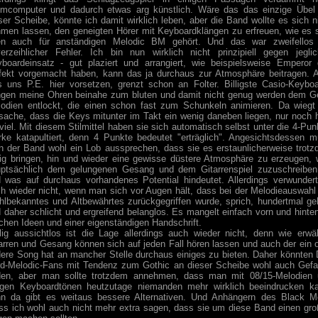
mcomputer und dadurch etwas arg künstlich. Wäre das das einzige Übel
ser Scheibe, könnte ich damit wirklich leben, aber die Band wollte es sich n
men lassen, den geneigten Hörer mit Keyboardklängen zu erfreuen, wie es 
en auch für anständigen Melodic BM gehört. Und das war zweifellos 
erzeihlicher Fehler. Ich bin nun wirklich nicht prinzipiell gegen jegli
boardeinsatz - gut plaziert und arrangiert, wie beispielsweise Emperor
fekt vorgemacht haben, kann das ja durchaus zur Atmosphäre beitragen. 
 uns P.E. hier vorsetzen, grenzt schon an Folter. Billigste Casio-Keybo
ngen meine Ohren beinahe zum bluten und damit nicht genug werden dem G
odien entlockt, die einen schon fast zum Schunkeln animieren. Da wiegt
sache, dass die Keys mitunter im Takt ein wenig daneben liegen, nur noch 
viel. Mit diesem Stilmittel haben sie sich automatisch selbst unter die 4-Pun
ke katapultiert, denn 4 Punkte bedeutet "erträglich". Angesichtsdessen 
 der Band wohl ein Lob aussprechen, dass sie es erstaunlicherweise trot
tig bringen, hin und wieder eine gewisse düstere Atmosphäre zu erzeugen,
ptsächlich dem gelungenen Gesang und dem Gitarrenspiel zuzuschreiben
 was auf durchaus vorhandenes Potential hindeutet. Allerdings verwunder
h wieder nicht, wenn man sich vor Augen hält, dass bei der Melodieauswahl
lbekanntes und Altbewährtes zurückgegriffen wurde, sprich, hundertmal ge
 daher schlicht und ergreifend belanglos. Es mangelt einfach vorn und hinte
schen Ideen und einer eigenständigen Handschrift.
lig aussichtlos ist die Lage allerdings auch wieder nicht, denn wie erwä
arren und Gesang können sich auf jeden Fall hören lassen und auch der ein 
ere Song hat an mancher Stelle durchaus einiges zu bieten. Daher könnten 
d-Melodic-Fans mit Tendenz zum Gothic an dieser Scheibe wohl auch Gefa
den, aber man sollte trotzdem annehmen, dass man mit 08/15-Melodien
ligen Keyboardtönen heutzutage niemanden mehr wirklich beeindrucken k
n da gibt es weitaus bessere Alternativen. Und Anhängern des Black M
s ich wohl auch nicht mehr extra sagen, dass sie um diese Band einen gr