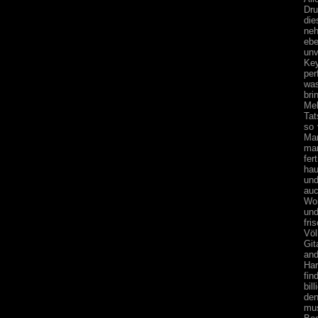
Dru
die
neh
eb
unv
Key
per
was
bri
Mel
Tat
so 
Mar
man
fer
hau
und
auc
Woh
und
fri
Völ
Git
and
Har
fin
bil
den
mus