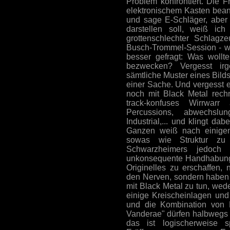
Problem konfrontiert. Die
elektronischem Kasten beant
und sage E-Schläger, aber 
darstellen soll, weiß ic
grottenschlechter Schlagz
Busch-Trommel-Session - wa
besser gefragt: Was wollte
bezwecken? Vergesst ir
sämtliche Muster eines Bilds
einer Sache. Und vergesst e
noch mit Black Metal rechn
track-konfuses Wirrwarr 
Percussions, abwechslu
Industrial,... und klingt da
Ganzen weiß nach einigen
sowas wie Struktur zu
Schwarzheimers jedoch
unkonsequente Handhabung
Originelles zu erschaffen,
den Nerven, sondern haben in
mit Black Metal zu tun, wed
einige Kreischeinlagen und
und die Kombination von 
Vanderae" dürfen halbwegs 
das ist logischerweise s