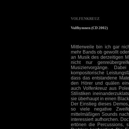
VOLFENKREUZ
Vulfhymnen (CD 2002)
Mittlerweile bin ich gar ni
mehr Bands ob gewollt oder n
an Musik des derzeitigen Ma
nicht nur genreübergrei
Musiziervorgänge. Dabe
kompositorische Leistungsfä
dass das entstandene Materi
den Hörer und quälen eine
auch Volfenkreuz aus Polen
Stilistiken ineinanderzuklat
sie überhaupt in einen Blac
Der Einstieg dieses Demos, 
so viele negative Zweife
mittelmäßigen Sounds nach 
interessiert aufhorchen. Do
ertönen die Percussions, 