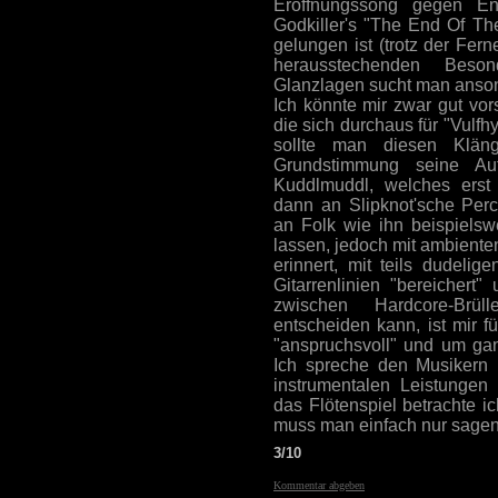
Eröffnungssong gegen E
Godkiller's "The End Of Th
gelungen ist (trotz der Fe
herausstechenden Beson
Glanzlagen sucht man anso
Ich könnte mir zwar gut vor
die sich durchaus für "Vulfh
sollte man diesen Klän
Grundstimmung seine Auf
Kuddlmuddl, welches erst
dann an Slipknot'sche Per
an Folk wie ihn beispielsw
lassen, jedoch mit ambiente
erinnert, mit teils dudelige
Gitarrenlinien "bereichert
zwischen Hardcore-Brül
entscheiden kann, ist mir f
"anspruchsvoll" und um ganz
Ich spreche den Musikern i
instrumentalen Leistungen
das Flötenspiel betrachte i
muss man einfach nur sagen:
3/10
Kommentar abgeben