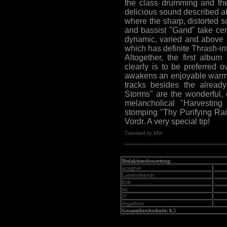
the class drumming and the
delicious sound described ab
where the sharp, distorted sc
and bassist "Gand" take cen
dynamic, varied and above a
which has definite Thrash-inf
Altogether, the first albu
clearly is to be preferred 
awakens an enjoyable warm,
tracks besides the alrea
Storms" are the wonderful, d
melancholical "Harvestin
stomping "Thy Purifying Rai
Vordr. A very special tip!
Translated by MW
Redaktionsbewertung:
azaghal
Laeknishendr
Erik
sic
IT
Argathon
Gesamtdurchschnitt: 8,5