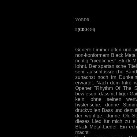
VORDR
I (CD 2004)
Generell immer offen und 
non-konformem Black Metal,
richtig "niedliches" Stück 
lohnt. Der spartanische Tite
sehr aufschlussreiche Ban
zunächst noch im Dunkeln
erwartet. Nach dem Intro w
Opener "Rhythm Of The St
bewiesen, dass richtiger G
kein, ohne seinen wert
hysterische, dünne Stim
druckvollen Bass und dem t
der wohlige, dünne Old-S
dieses Lied für mich zu e
Black Metal-Lieder. Ein ec
macht!