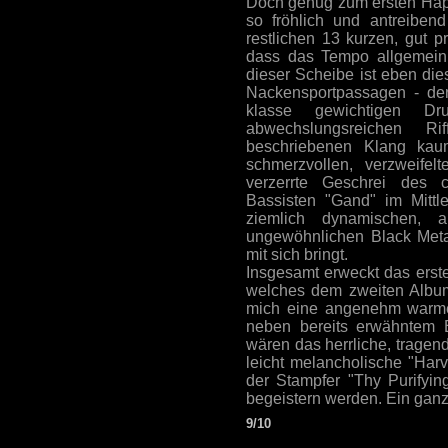
Doch genug zum ersten Häp
so fröhlich und antreibend
restlichen 13 kurzen, gut pr
dass das Tempo allgemein 
dieser Scheibe ist eben di
Nackensportpassagen - de
klasse gewichtigen D
abwechslungsreichen R
beschriebenen Klang kau
schmerzvollen, verzweifel
verzerrte Geschrei des c
Bassisten "Gand" im Mittl
ziemlich dynamischen, 
ungewöhnlichen Black Metal
mit sich bringt.
Insgesamt erweckt das erst
welches dem zweiten Album "
mich eine angenehm warme,
neben bereits erwähntem 
wären das herrliche, tragend
leicht melancholische "Har
der Stampfer "Thy Purifyin
begeistern werden. Ein ganz
9/10