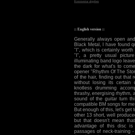
Kommentar abgeben
:: English version ::
Generally always open and 
Black Metal, I have found qu
"I", which is certainly worth
"I", a pretty usual pict
illuminating band logo leave,
the dark for what's to come
opener "Rhythm Of The Stor
of the hair, finding out tha
without losing its certain 
knotless drumming accom
thrashy, energising rhythm, a
sound of the guitar turn th
compatible BM songs for me. 
But enough of this, let's get t
other 13 short, well produc
but that doesn't mean tha
advantage of this disc is 
passages of neck-training -