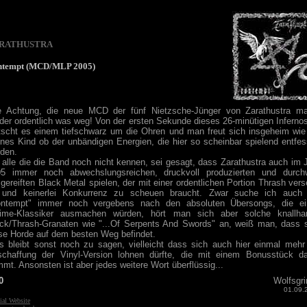
RATHUSTRA
ntempt (MCD/MLP 2005)
e Achtung, die neue MCD der fünf Nietzsche-Jünger von Zarathustra m
der ordentlich was weg! Von der ersten Sekunde dieses 26-minütigen Inferno
tscht es einem tiefschwarz um die Ohren und man freut sich insgeheim wie
ines Kind ob der unbändigen Energien, die hier so scheinbar spielend entfes
rden.
 alle die die Band noch nicht kennen, sei gesagt, dass Zarathustra auch im 
05 immer noch abwechslungsreichen, druckvoll produzierten und durch
gereiften Black Metal spielen, der mit einer ordentlichen Portion Thrash vers
t und keinerlei Konkurrenz zu scheuen braucht. Zwar suche ich auch 
ontempt" immer noch vergebens nach den absoluten Übersongs, die ei
ltime-Klassiker ausmachen würden, hört man sich aber solche knallhar
ck/Thrash-Granaten wie "...Of Serpents And Swords" an, weiß man, dass 
se Horde auf dem besten Weg befindet.
 bleibt sonst noch zu sagen, vielleicht dass sich auch hier einmal mehr
chaffung der Vinyl-Version lohnen dürfte, die mit einem Bonusstück d
mt. Ansonsten ist aber jedes weitere Wort überflüssig...
0
Wolfsgr
01.09.
ial Website