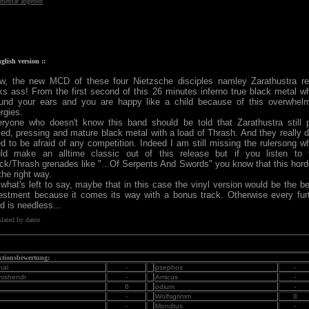
entar abgeben
nglish version ::
, the new MCD of these four Nietzsche disciples namley Zarathustra re
ks ass! From the first second of this 26 minutes inferno true black metal w
und your ears and you are happy like a child because of this overwhel
rgies.
ryone who doesn't know this band should be told that Zarathustra still 
ied, pressing and mature black metal with a load of Thrash. And they really d
d to be afraid of any competition. Indeed I am still missing the rulersong w
ld make an alltime classic out of this release but if you listen to 
ck/Thrash grenades like "...Of Serpents And Swords" you know that this hord
the right way.
what's left to say, maybe that in this case the vinyl version would be the be
estment because it comes its way with a bonus track. Otherwise every fur
d is needless...
slated by dante
tionsbewertung:
hal
-
psephos
-
nishendr
-
Amicus
-
6
odium
-
-
Wolfsgrimm
8
-
Mondtus
-