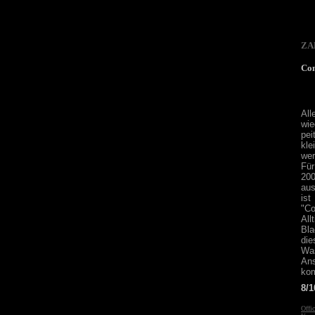
ZA
Co
All
wie
pei
kle
we
Für
20
aus
is
"C
Al
Bla
die
Was
Ans
kom
8/1
Offic