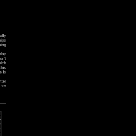
ally
hips
ming
play
on't
hich
this
e is
tter
ther