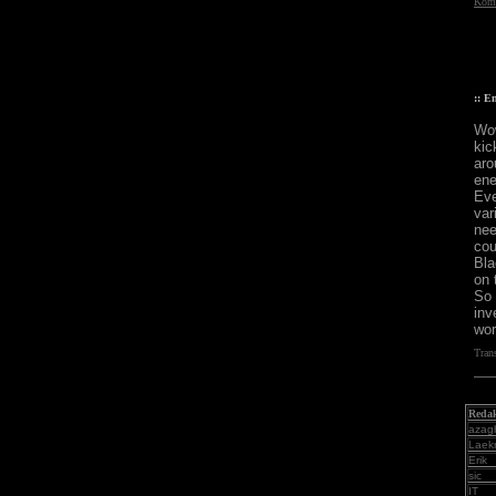
Komm
:: E
Wow
kic
aro
ene
Eve
var
nee
cou
Bla
on 
So 
inv
wor
Tran
Redak
azag
Laek
Erik
sic
IT