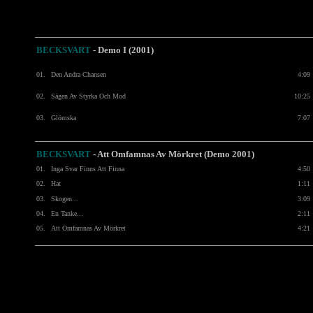
BECKSVART
- Demo I (2001)
01.
Den Andra Chansen
4:09
02.
Sägen Av Styrka Och Mod
10:25
03.
Glömska
7:07
BECKSVART
- Att Omfamnas Av Mörkret (Demo 2001)
01.
Inga Svar Finns Att Finna
4:50
02.
Hat
1:11
03.
Skogen...
3:09
04.
En Tanke...
2:11
05.
Att Omfamnas Av Mörkret
4:21