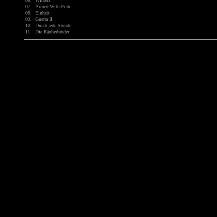
06.
Winters
07.
Armed With Pride
08.
Einheit
09.
Guerra II
10.
Durch jede Stunde
11.
Die Räuberbrüder