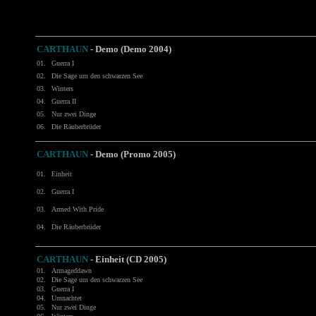
CARTHAUN
- Demo (Demo 2004)
01.
Guerra I
02.
Die Sage um den schwarzen See
03.
Winters
04.
Guerra II
05.
Nur zwei Dinge
06.
Die Räuberbrüder
CARTHAUN
-
Demo (Promo 2005)
01.
Einheit
02.
Guerra I
03.
Armed With Pride
04.
Die Räuberbrüder
CARTHAUN
- Einheit (CD 2005)
01.
Armageddawn
02.
Die Sage um den schwarzen See
03.
Guerra I
04.
Umnachtet
05.
Nur zwei Dinge