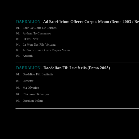
DAEDALION
- Ad Sacrificium Offerre Corpus Meum (Demo 2003 / Re
01.
Pour La Gloire De Belenos
02.
Anthem To Cernnunos
03.
L'Éveil Noir
04.
La Mort Des Fils Volsung
05.
Ad Sacricifium Offerre Corpus Meum
06.
Azazoth
DAEDALION
- Daedalion Fili Luciferiis (Demo 2005)
01.
Daedalion Fili Luciferiis
02.
Ulfdenar
03.
Ma Dévotion
04.
Châtiment Tellurique
05.
Osculum Infâme