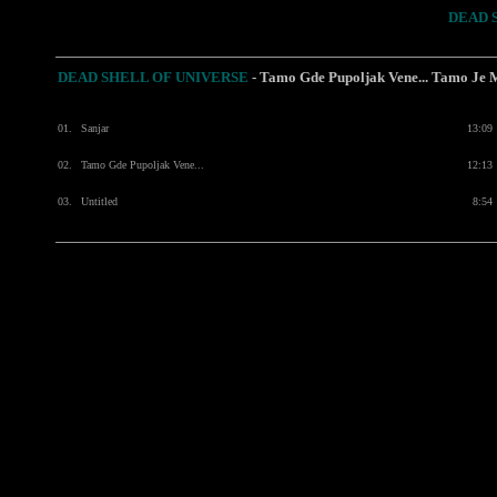
DEAD 
DEAD SHELL OF UNIVERSE
-
Tamo Gde Pupoljak Vene... Tamo Je
01.
Sanjar
13:09
02.
Tamo Gde Pupoljak Vene...
12:13
03.
Untitled
8:54