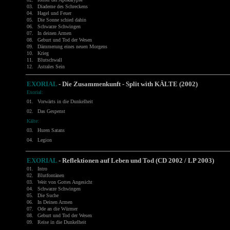
03.
Diademe des Schreckens
04.
Hagel und Feuer
05.
Die Sonne schied dahin
06.
Schwarze Schwingen
07.
In deinen Armen
08.
Geburt und Tod der Wesen
09.
Dämmerung eines neuen Morgens
10.
Krieg
11.
Blutschwall
12.
Astrales Sein
EXORIAL
- Die Zusammenkunft - Split with
KÄLTE
(2002)
Exorial:
01.
Vorwärts in die Dunkelheit
02.
Das Gespenst
Kälte:
03.
Huren Satans
04.
Legion
EXORIAL
- Reflektionen auf Leben und Tod (CD 2002 / LP 2003)
01.
Intro
02.
Blutfontänen
03.
Weit von Gottes Angesicht
04.
Schwarze Schwingen
05.
Die Suche
06.
In Deinen Armen
07.
Ode an die Würmer
08.
Geburt und Tod der Wesen
09.
Reise in die Dunkelheit