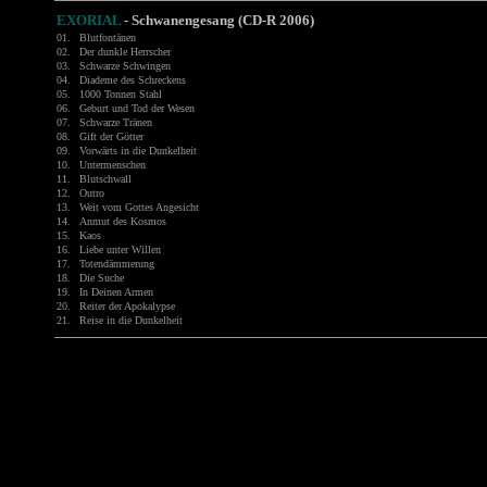
EXORIAL
-
Schwanengesang (CD-R 2006)
01.
Blutfontänen
02.
Der dunkle Herrscher
03.
Schwarze Schwingen
04.
Diademe des Schreckens
05.
1000 Tonnen Stahl
06.
Geburt und Tod der Wesen
07.
Schwarze Tränen
08.
Gift der Götter
09.
Vorwärts in die Dunkelheit
10.
Untermenschen
11.
Blutschwall
12.
Outro
13.
Weit vom Gottes Angesicht
14.
Anmut des Kosmos
15.
Kaos
16.
Liebe unter Willen
17.
Totendämmerung
18.
Die Suche
19.
In Deinen Armen
20.
Reiter der Apokalypse
21.
Reise in die Dunkelheit