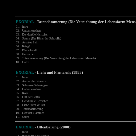
EXORIAL
- Totendämmerung (Die Vernichtung der Lebensform Mens
01.
Intro
02.
Untermenschen
03.
Der dunkle Herrscher
04.
Saturn (Der Hüter der Schwelle)
05.
Astrales Sein
06.
Krieg!
07.
Blutschwall
08.
Geistertanz
09.
Totendämmerung (Die Vernichtung der Lebensform Mensch)
10.
Outro
EXORIAL
- Licht und Finsternis (1999)
01.
Intro
02.
Anmut des Kosmos
03.
Schwarze Schwingen
04.
Untermenschen
05.
Kaos
06.
Gift der Götter
07.
Der dunkle Herrscher
08.
Liebe unter Willen
09.
Totendämmerung
10.
Herr der Flammen
11.
Outro
EXORIAL
- Offenbarung (2000)
01.
Intro
02.
Reiter der Apokalypse