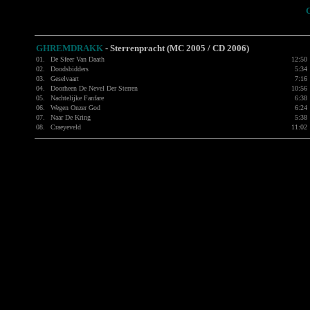
GHREMDRAKK
-
Sterrenpracht (MC 2005 / CD 2006)
01.
De Sfeer Van Daath
12:50
02.
Doodsbidders
5:34
03.
Geselvaart
7:16
04.
Doorheen De Nevel Der Sterren
10:56
05.
Nachtelijke Fanfare
6:38
06.
Wegen Onzer God
6:24
07.
Naar De Kring
5:38
08.
Craeyeveld
11:02