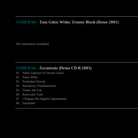
GODERAK
- Tam Gdzie Widac Zemsty Blask (Demo 2001)
(No information available)
GODERAK
-
Zacmienie (Demo CD-R 2003)
01.
Niech Zaplonie W Sercach Gniew
02.
Piesn Wilka
03.
Pochodnie Prawdy
04.
Natchniony Przeklenstwem
05.
Zimny Jak Stal
06.
Korowody Cieni
07.
I Pograza Nas Kapiele Zapomnienia
08.
Zacmienie