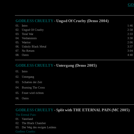
GO
GODLESS CRUELTY
- Ungod Of Cruelty (Demo 2004)
01.
Intro
1:46
02.
Ungod Of Cruelty
2:58
03.
Total War
2:33
04.
Verdammnis
3:30
05.
Warrior
2:06
06.
Unholy Black Metal
3:37
07.
No Return
3:04
08.
Outro
4:40
GODLESS CRUELTY
-
Untergang (Demo 2005)
01.
Intro
02.
Untergang
03.
Schatten der Zeit
04.
Burning The Cross
05.
Feuer wird richten
06.
Outro
GODLESS CRUELTY
- Split with THE ETERNAL PAIN (MC 2005)
The Eternal Pain:
01.
Vaterland
02.
The Black Chamber
03.
Der Weg des ewigen Leidens
Godless Cruelty: