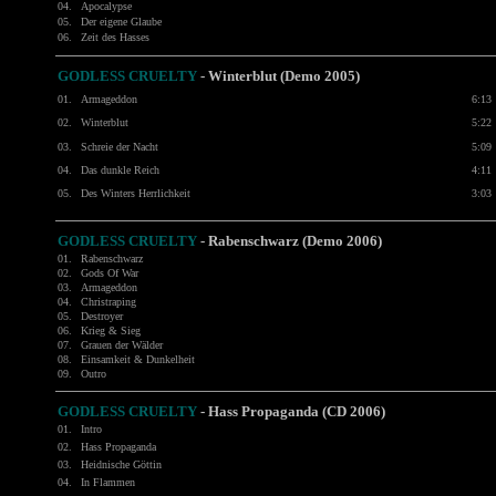
04.
Apocalypse
05.
Der eigene Glaube
06.
Zeit des Hasses
GODLESS CRUELTY
- Winterblut (Demo 2005)
01.
Armageddon
6:13
02.
Winterblut
5:22
03.
Schreie der Nacht
5:09
04.
Das dunkle Reich
4:11
05.
Des Winters Herrlichkeit
3:03
GODLESS CRUELTY
- Rabenschwarz (Demo 2006)
01.
Rabenschwarz
02.
Gods Of War
03.
Armageddon
04.
Christraping
05.
Destroyer
06.
Krieg & Sieg
07.
Grauen der Wälder
08.
Einsamkeit & Dunkelheit
09.
Outro
GODLESS CRUELTY
- Hass Propaganda (CD 2006)
01.
Intro
02.
Hass Propaganda
03.
Heidnische Göttin
04.
In Flammen