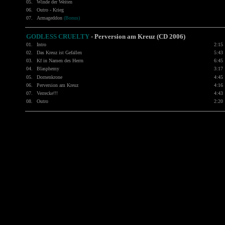
05.
Winde der Weiten
06.
Outro - Krieg
07.
Armageddon
(Bonus)
GODLESS CRUELTY
- Perversion am Kreuz (CD 2006)
01.
Intro
2:15
02.
Das Kreuz ist Gefallen
5:43
03.
Kf in Namen des Herrn
6:45
04.
Blasphemy
3:17
05.
Dornenkrone
4:45
06.
Perversion am Kreuz
4:16
07.
Verrecke!!!
4:43
08.
Outro
2:20