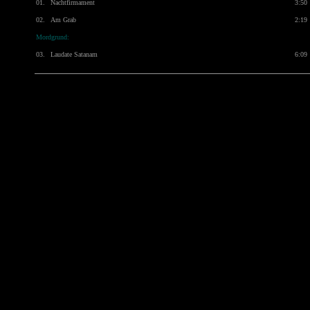
01.
Nachtfirmament
3:50
02.
Am Grab
2:19
Mordgrund:
03.
Laudate Satanam
6:09