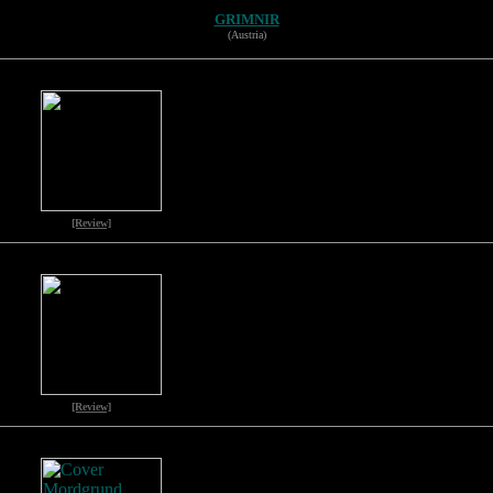
GRIMNIR
(Austria)
[Review]
[Review]