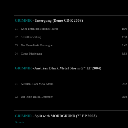
GRIMNIR
- Untergang (Demo CD-R 2003)
01.
Krieg gegen den Himmel (Intro)
1:00
02.
Selbsthinrichtung
4:53
03.
Der Menschheit Massengrab
6:42
04.
Gottes Niedergang
5:53
GRIMNIR
- Austrian Black Metal Storm (7" EP 2004)
01.
Austrian Black Metal Storm
5:52
02.
Der letzte Tag im Dezember
6:08
GRIMNIR
- Split with
MORDGRUND
(7" EP 2005)
Grimnir: