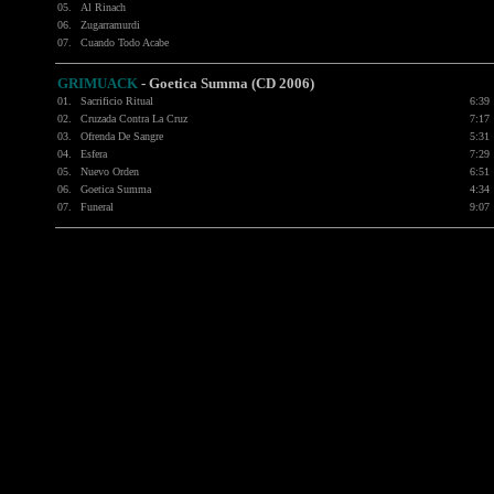
05.
Al Rinach
06.
Zugarramurdi
07.
Cuando Todo Acabe
GRIMUACK
-
Goetica Summa (CD 2006)
01.
Sacrificio Ritual
6:39
02.
Cruzada Contra La Cruz
7:17
03.
Ofrenda De Sangre
5:31
04.
Esfera
7:29
05.
Nuevo Orden
6:51
06.
Goetica Summa
4:34
07.
Funeral
9:07