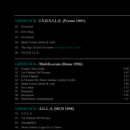
GRIMUACK
- I.N.D.N.S.L.E. (Promo 1995)
01.
Possessed
02.
Eviv Natas
03.
Invocacion
04.
Death Forever (Birth & Life)
05.
The Sign Of Evil Existance
(Rotting Christ Cover)
06.
I.N.D.N.S.L.E.
GRIMUACK
- Maleficarum (Demo 1996)
01.
Cuando Todo Acabe
5:00
02.
Las Palabras Del Bosque
4:42
03.
Misas Paganas
5:15
04.
In Nomine Dei Nostri Satanas Luciferi Excelsi
3:15
05.
Death Forever (Birth & Life)
1:40
06.
Eviv Natas
1:51
07.
Possessed
1:58
08.
Invocacion
1:05
09.
Maleficarum (Instrumental)
1:47
GRIMUACK
-
A.G.L.A. (MCD 1998)
01.
A.G.L.A.
02.
Las Palabras Del Bosque
03.
Armageddon
04.
Desde Nuestro Lugar En La Tierra