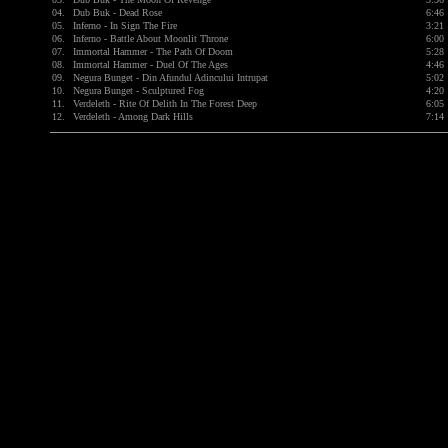
04.
Dub Buk - Dead Rose
6:46
05.
Inferno - In Sign The Fire
3:21
06.
Inferno - Battle About Moonlit Throne
6:00
07.
Immortal Hammer - The Path Of Doom
5:28
08.
Immortal Hammer - Duel Of The Ages
4:46
09.
Negura Bunget - Din Afundul Adincului Intrupat
5:02
10.
Negura Bunget - Sculptured Fog
4:20
11.
Verdeleth - Rite Of Delith In The Forest Deep
6:05
12.
Verdeleth - Among Dark Hills
7:14