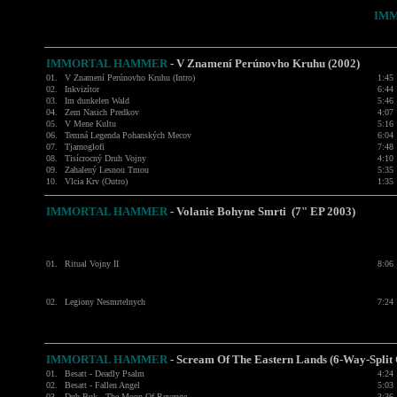
IM
IMMORTAL HAMMER
- V Znamení Perúnovho Kruhu (2002)
01.
V Znamení Perúnovho Kruhu (Intro)
1:45
02.
Inkvizítor
6:44
03.
Im dunkelen Wald
5:46
04.
Zem Nasich Predkov
4:07
05.
V Mene Kultu
5:16
06.
Temná Legenda Pohanských Mecov
6:04
07.
Tjarnoglofi
7:48
08.
Tisícrocný Druh Vojny
4:10
09.
Zahalený Lesnou Tmou
5:35
10.
Vlcia Krv (Outro)
1:35
IMMORTAL HAMMER
- Volanie Bohyne Smrti (7" EP 2003)
01.
Ritual Vojny II
8:06
02.
Legiony Nesmrtelnych
7:24
IMMORTAL HAMMER
- Scream Of The Eastern Lands (6-Way-Split
01.
Besatt - Deadly Psalm
4:24
02.
Besatt - Fallen Angel
5:03
03.
Dub Buk - The Moon Of Revenge
3:36