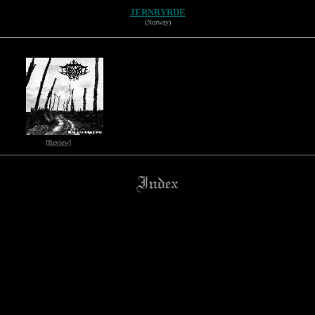
JERNBYRDE
(Norway)
[Review]