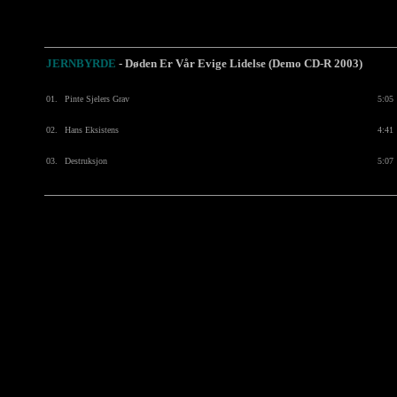
JERNBYRDE
- Døden Er Vår Evige Lidelse (Demo CD-R 2003)
01.
Pinte Sjelers Grav
5:05
02.
Hans Eksistens
4:41
03.
Destruksjon
5:07