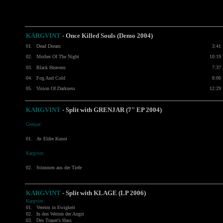
KARGVINT
- Once Killed Souls (Demo 2004)
01.
Dead Dream
3:41
02.
Mother Of The Night
10:19
03.
Black Heavens
7:37
04.
Fog And Cold
8:06
05.
Vision Of Darkness
12:29
KARGVINT
- Split with
GRENJAR
(7" EP 2004)
Grenjar:
01.
Av Eldre Kunst
Kargvint:
02.
Stimmen aus der Tiefe
KARGVINT
- Split with
KLAGE
(LP 2006)
Kargvint:
01.
Vereint in Ewigkeit
02.
In den Weiten der Angst
03.
Des Trauer's Hass