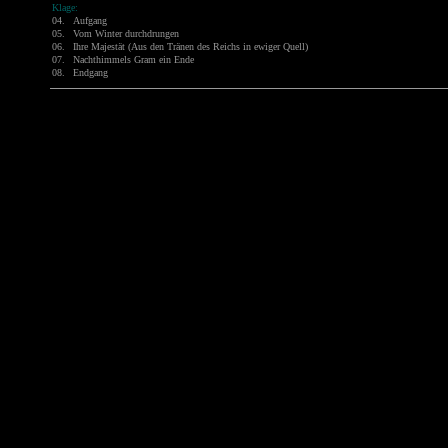
Klage:
04.
Aufgang
05.
Vom Winter durchdrungen
06.
Ihre Majestät (Aus den Tränen des Reichs in ewiger Quell)
07.
Nachthimmels Gram ein Ende
08.
Endgang