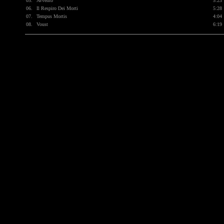
05.
Avvento
5:23
06.
Il Respiro Dei Morti
5:28
07.
Tempus Mortis
4:04
08.
Voust
6:19