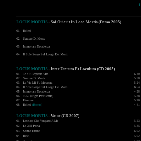
LOCUS MORTIS
-
Sol Orierit In Loco Mortis (Demo 2005)
01.
Relitti
02.
Sentore Di Morte
03.
Immortale Decadenza
04.
Il Sole Sorge Sul Luogo Dei Morti
LOCUS MORTIS
- Inter Uterum Et Loculum (CD 2005)
01.
Te Sit Perpetua Vita
6:40
02.
Sentore Di Morte
5:58
03.
La Via Mi Fu Mostrata
5:24
04.
Il Sole Sorge Sul Luogo Dei Morti
6:54
05.
Immortale Decadenza
4:28
06.
1652 (Nigra Pestilentia)
5:38
07.
Fiamme
5:20
08.
Relitti
(Bonus)
4:41
LOCUS MORTIS
- Voust (CD 2007)
01.
Lasciate Che Vengano A Me
5:23
02.
La XIII Porta
5:35
03.
Sonno Eterno
6:02
04.
Resti
5:02