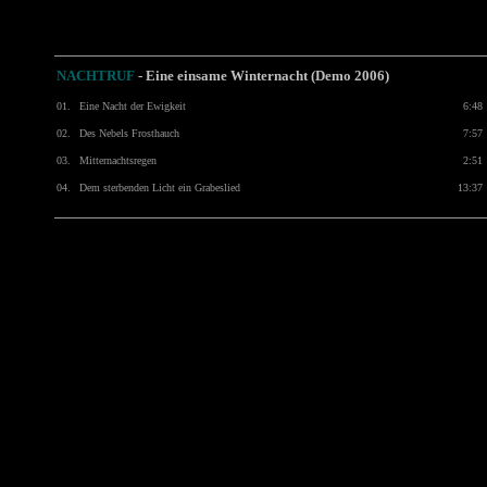
NACHTRUF
-
Eine einsame Winternacht (Demo 2006)
01.
Eine Nacht der Ewigkeit
6:48
02.
Des Nebels Frosthauch
7:57
03.
Mitternachtsregen
2:51
04.
Dem sterbenden Licht ein Grabeslied
13:37