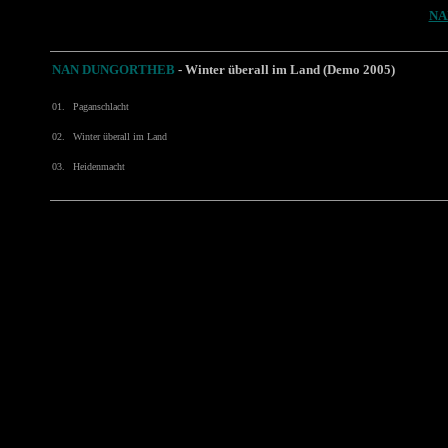
NA
NAN DUNGORTHEB
- Winter überall im Land (Demo 2005)
01.
Paganschlacht
02.
Winter überall im Land
03.
Heidenmacht