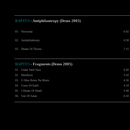
RAPTUS
- Antiphilantropy (Demo 2003)
01.
Nocturnal
6:02
02.
Antiphilathropy
6:38
03.
Dream Of Thorns
7:15
RAPTUS
-
Fragments (Demo 2005)
01.
Under Wolf Skin
6:49
02.
Demência
5:50
03.
O Meu Reino Na Morte
4:36
04.
Curse Of Earth
4:18
05.
I Dream Of Death
3:48
06.
Son Of Satan
6:43