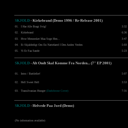
SKJOLD
- Kirkebrand (Demo 1996 / Re-Release 2001)
01.
I Har Alle Bragt Svig!
3:32
02.
Kirkebrand
6:36
03.
Hvor Mennesket Maa Soge Hen...
3:47
04.
Et Skjaldedigt Om En Nattefaerd I Den Anden Verden
5:03
05.
Vi Er Faa Sande
5:23
SKJOLD
- Alt Ondt Skal Komme Fra Norden... (7" EP 2001)
01.
Intro / Battlefire!
5:07
02.
Hell Sweet Hell
3:53
03.
Transilvanian Hunger
(Darkthrone Cover)
7:31
SKJOLD
- Helvede Paa Jord (Demo)
(No information available)