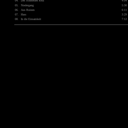
04.
Des Schmerzes Reiz
4:04
05.
Niedergang
5:30
06.
Aus Ruinen
6:11
07.
Hass
3:29
08.
In die Einsamkeit
7:12