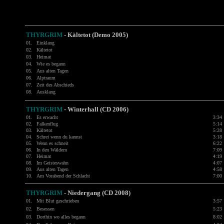
THYRGRIM
- Kältetot (Demo 2005)
01.
Einklang
02.
Kältetot
03.
Heimat
04.
Wie es begann
05.
Aus alten Tagen
06.
Alptraum
07.
Zeit des Abschieds
08.
Ausklang
THYRGRIM
-
Winterhall (CD 2006)
01.
Es erwacht
3:34
02.
Falkenflug
5:14
03.
Kältetot
5:28
04.
Schrei wenn du kannst
3:18
05.
Wenn es schneit
6:22
06.
In den Wäldern
7:09
07.
Heimat
4:19
08.
Im Geisteswahn
4:07
09.
Aus alten Tagen
4:58
10.
Am Vorabend der Schlacht
7:00
THYRGRIM
-
Niedergang (CD 2008)
01.
Mit Blut geschrieben
3:57
02.
Besessen
5:23
03.
Dorthin wo alles begann
8:02