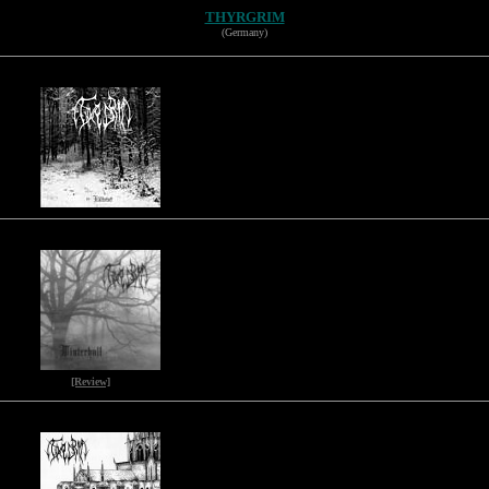
THYRGRIM
(Germany)
[Review]