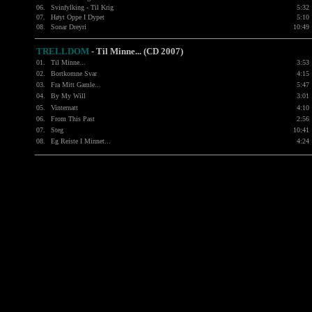
06.
Svinfylking - Til Krig
5:32
07.
Høyt Oppe I Dypet
5:10
08.
Sonar Dreyri
10:49
TRELLDOM
- Til Minne... (CD 2007)
01.
Til Minne...
3:53
02.
Bortkomne Svar
4:15
03.
Fra Mitt Gamle...
5:47
04.
By My Will
3:01
05.
Vinternatt
4:10
06.
From This Past
2:56
07.
Steg
10:41
08.
Eg Reiste I Minnet...
4:24