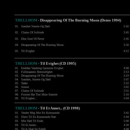
TRELLDOM
- Disappearing Of The Burning Moon (Demo 1994)
01.
Sannhet Smerte Og Død
5:42
02.
Chains Of Solitude
3:45
03.
Dim Soul Of Never
2:45
04.
Disappearing Of The Burning Moon
3:50
05.
Til Evighet
4:12
TRELLDOM
- Til Evighet (CD 1995)
01.
Endeløs Vandring Gjennom Evighet
4:08
02.
Fullmaanens Hemmelighet
3:13
03.
Disappearing Of The Burning Moon
3:19
04.
Sannhet, Smerte Og Død
5:07
05.
Taake
2:52
06.
Sunset
3:02
07.
Chains Of Solitude
2:51
08.
Frosten Har Tint Mine Smerter
2:16
09.
Til Evighet...
5:04
TRELLDOM
- Til Et Annet... (CD 1998)
01.
Vender Meg Mot Ett Kommende
3:42
02.
Slave Til En Kommende Natt
5:44
03.
Min Død Til Ende
5:00
04.
Til Et Annet...
4:39
05.
Til Is Skal Eg Forbli
4:08