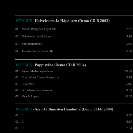
VITSAUS
- Halveksuen Ja Häpäisten (Demo CD-R 2003)
01.
Muisto Pyhyyden Löyhkästä
7:52
02.
Halveksuen Ja Häpäisten
5:10
03.
Voittokulkumme
5:06
04.
Jumalan Kodin Raunioilla
6:06
VITSAUS
- Pappisviha (Demo CD-R 2004)
01.
Vajaan Mielen Vapaudesta
10:23
02.
Kun Loinen Lihasta Kannettiin
9:16
03.
Kuolemasi
5:15
04.
Iäti Vihassa Ja Kunniassa
8:53
05.
Vala Ja Lupaus
10:05
VITSAUS
- Ajan Ja Ihmisten Haudoilla (Demo CD-R 2004)
01.
I
6:52
02.
II
6:35
03.
III
7:54