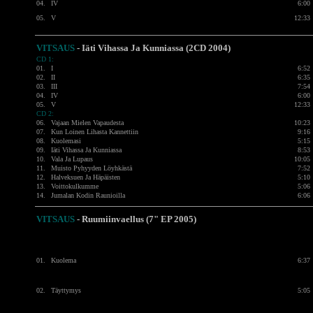
04.
IV
6:00
05.
V
12:33
VITSAUS
- Iäti Vihassa Ja Kunniassa (2CD 2004)
CD 1:
01.
I
6:52
02.
II
6:35
03.
III
7:54
04.
IV
6:00
05.
V
12:33
CD 2:
06.
Vajaan Mielen Vapaudesta
10:23
07.
Kun Loinen Lihasta Kannettiin
9:16
08.
Kuolemasi
5:15
09.
Iäti Vihassa Ja Kunniassa
8:53
10.
Vala Ja Lupaus
10:05
11.
Muisto Pyhyyden Löyhkästä
7:52
12.
Halveksuen Ja Häpäisten
5:10
13.
Voittokulkumme
5:06
14.
Jumalan Kodin Raunioilla
6:06
VITSAUS
-
Ruumiinvaellus (7" EP 2005)
01.
Kuolema
6:37
02.
Täyttymys
5:05