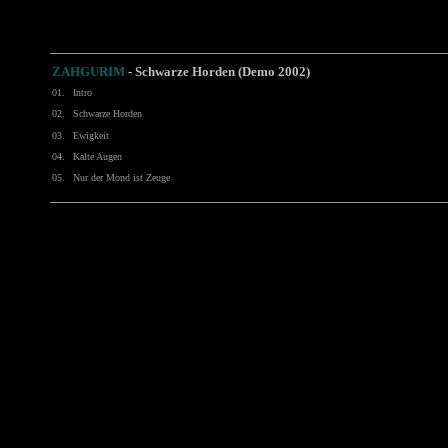
ZAHGURIM
-
Schwarze Horden (Demo 2002)
01.
Intro
02.
Schwarze Horden
03.
Ewigkeit
04.
Kalte Augen
05.
Nur der Mond ist Zeuge