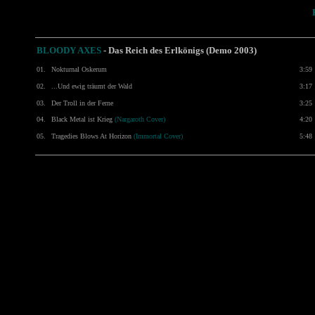
BLOODY AXES
- Das Reich des Erlkönigs (Demo 2003)
01.
Nokturnal Oskerum
3:59
02.
...Und ewig träumt der Wald
3:17
03.
Der Troll in der Ferne
3:25
04.
Black Metal ist Krieg
(Nargaroth Cover)
4:20
05.
Tragedies Blows At Horizon
(Immortal Cover)
5:48