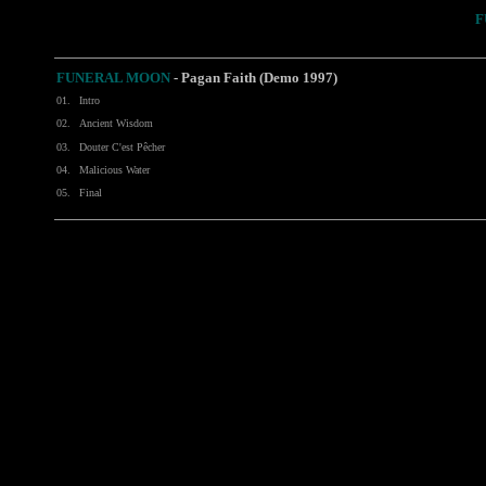
F
FUNERAL MOON
- Pagan Faith (Demo 1997)
01.
Intro
02.
Ancient Wisdom
03.
Douter C'est Pêcher
04.
Malicious Water
05.
Final