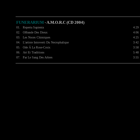
FUNERARIUM
- A.M.O.R.C (CD 2004)
01.
Reperta Sapienta
4:29
02.
Offrande Des Dieux
4:06
03.
Les Noces Chimiques
4:25
04.
L'artiste Introverti Du Necrophalique
3:42
05.
Ode Á La Rose-Croix
3:58
06.
Art Et Traditions
5:48
07.
Par Le Sang Des Arbres
3:55