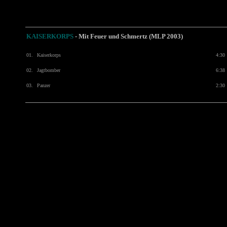
KAISERKORPS
-
Mit Feuer und Schmertz (MLP
2003)
01.
Kaiserkorps
4:30
02.
Jagtbomber
6:38
03.
Panzer
2:30