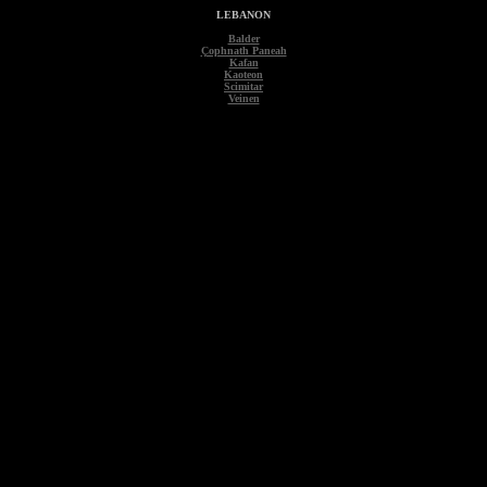
LEBANON
Balder
Çophnath Paneah
Kafan
Kaoteon
Scimitar
Veinen