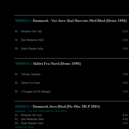
NIDHUG
- Danmark - Vor Aere Skal Haevnes Med Blod (Demo 1996)
01.
Dromme Om Sejr
6:35
02.
Den Hedenske Hird
4:42
03.
Dode Maends Aske
3:42
NIDHUG
- Skibet Fra Nord (Demo 1996)
01.
Volvens Spadom
3:30
02.
Skibet Fra Nord
4:13
03.
I Skyggen Af De Haengte
4:32
NIDHUG
- Danmark.Aere.Blod (Pic-Disc MLP 2003)
Danmark - Vor Aere Skal Haevnes Med Blod:
01.
Dromme Om Sejr
6:35
02.
Den Hedenske Hird
4:42
03.
Dode Maends Aske
3:42
Skibet Fra Nord: