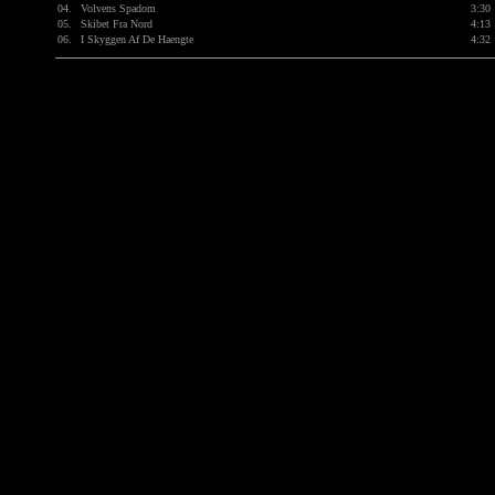
04.
Volvens Spadom
3:30
05.
Skibet Fra Nord
4:13
06.
I Skyggen Af De Haengte
4:32