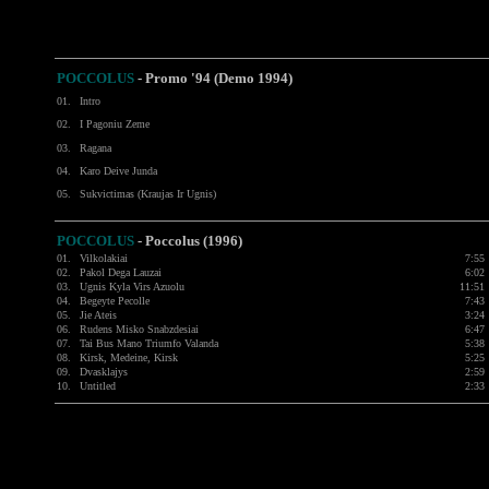
POCCOLUS
- Promo '94 (Demo 1994)
01.
Intro
02.
I Pagoniu Zeme
03.
Ragana
04.
Karo Deive Junda
05.
Sukvictimas (Kraujas Ir Ugnis)
POCCOLUS
- Poccolus (1996)
01.
Vilkolakiai
7:55
02.
Pakol Dega Lauzai
6:02
03.
Ugnis Kyla Virs Azuolu
11:51
04.
Begeyte Pecolle
7:43
05.
Jie Ateis
3:24
06.
Rudens Misko Snabzdesiai
6:47
07.
Tai Bus Mano Triumfo Valanda
5:38
08.
Kirsk, Medeine, Kirsk
5:25
09.
Dvasklajys
2:59
10.
Untitled
2:33