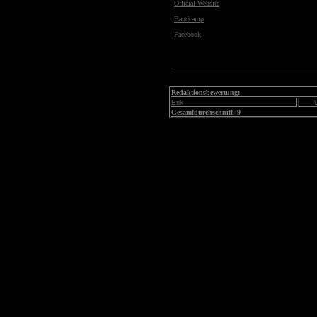
Official Website
Bandcamp
Facebook
Redaktionsbewertung:
Erik
Gesamtdurchschnitt: 9