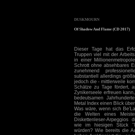
DUSKMOURN
Of Shadow And Flame (CD 2017)
Dieser Tage hat das Erfo
Truppen viel mit der Arbeit
in einer Millionenmetropol
Schrott ohne absehbares E
zunehmend professionell
substantiell allerdings größ
jedoch die - mittlerweile ko
Schätze zu Tage fördert, a
Zynikerseele erfreuen kann,
bedeutsamen Jahrhunderter
Metal Index einen Blick über
Was wäre, wenn sich Be'Lak
die Welten eines Meist
Diskettenleser-Arpeggios d
wie im hiesigen Stück "
würden? Wie bereits die Au