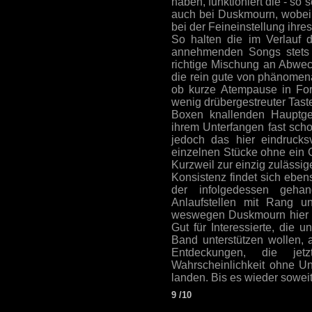
haben, funktioniert die - so
auch bei Duskmourn, wobei s
bei der Feineinstellung ihre
So halten die im Verlauf
annehmenden Songs stets 
richtige Mischung an Abwec
die rein gute von phänomena
ob kurze Atempause in For
wenig drübergestreuter Tas
Boxen knallenden Hauptge
ihrem Unterfangen fast scho
jedoch das hier eindrucksv
einzelnen Stücke ohne ein 
Kurzweil zur einzig zulässi
Konsistenz findet sich ebe
der infolgedessen gehandh
Anlaufstellen mit Rang u
weswegen Duskmourn hier al
Gut für Interessierte, die 
Band unterstützen wollen, 
Entdeckungen, die jet
Wahrscheinlichkeit ohne Un
landen. Bis es wieder soweit 
9 /10