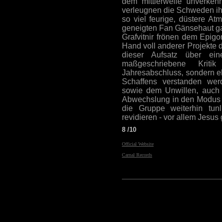
dem mittlerweile unverkenn
verleugnen die Schweden ihr
so viel feurige, düstere A
geneigten Fan Gänsehaut gal
Grafvitnir frönen dem Epig
Hand voll anderer Projekte d
dieser Aufsatz über ei
maßgeschriebene Kriti
Jahresabschluss, sondern e
Schaffens verstanden wer
sowie dem Unwillen, auch
Abwechslung in den Modus O
die Gruppe weiterhin tun
revidieren - vor allem Jesus
8 /10
Official Website
Carnal Records