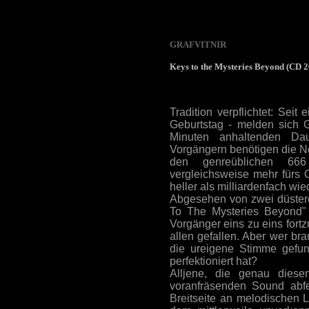
GRAFVITNIR
Keys to the Mysteries Beyond (CD 
Tradition verpflichtet: Seit
Geburtstag - melden sich G
Minuten anhaltenden Dau
Vorgängern benötigen die No
den genreüblichen 666
vergleichsweise mehr fürs 
heller als milliardenfach w
Abgesehen von zwei düster
To The Mysteries Beyond"
Vorgänger eins zu eins fort
allen gefallen. Aber wer b
die ureigene Stimme gefun
perfektioniert hat?
Alljene, die genau diesen
voranfräsenden Sound abfe
Breitseite an melodischen 