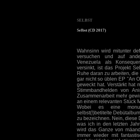
SELBST
Selbst (CD 2017)
Wahnsinn wird mitunter def
versuchen und auf ande
Venezuela als Konsequen
versinkt, ist das Projekt 
Ruhe daran zu arbeiten, die 
gar nicht so üblen EP "An 
geweckt hat. Verstärkt hat
Stimmbandhelden von Anim
Zusammenarbeit mehr gewinn
an einem relevanten Stück M
Wobei es eine monume
selbst(!)betitelte Debütalbu
zu bezeichnen. Nein, diese D
was ich in den letzten Ja
wird das Ganze von mäander
immer wieder mit fantasti