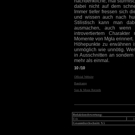
nachdenkliche, mal stürmis
dabei nicht auf dem schne
Immer tiefer fressen sich d
und wissen auch nach hun
Stilistisch kann man dab
ausmachen, auch wenn 
introvertiertem Charakte
Momente von Mgła erinnert.
Höhepunkte zu erwähnen i
unmöglich wie unnötig. Wer
in Ausschnitten an sondern
mehr als einmal.
10 /10
Official Website
Bandcamp
Sun & Moon Records
Redaktionsbewertung:
Erik
1
Gesamtdurchschnitt: 9.5