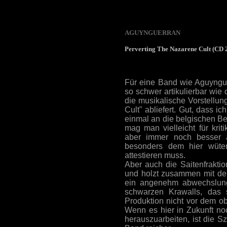
AGUYNGUERRAN
Perverting The Nazarene Cult (CD 
Für eine Band wie Aguyngue
so schwer artikulierbar wie
die musikalische Vorstellun
Cult" abliefert. Gut, dass 
einmal an die belgischen Be
mag man vielleicht für kriti
aber immer noch besser 
besonders dem hier wüte
attestieren muss.
Aber auch die Saitenfrakti
und holzt zusammen mit der
ein angenehm abwechslung
schwarzen Krawalls, das 
Produktion nicht vor dem o
Wenn es hier in Zukunft no
herauszuarbeiten, ist die Sz