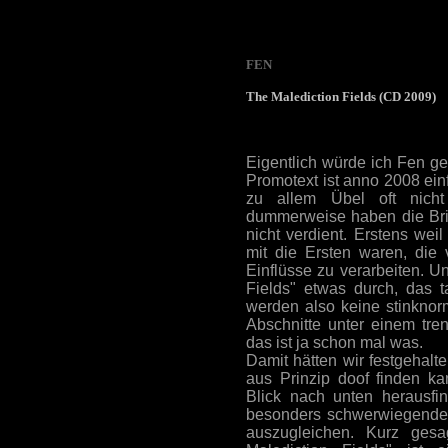
FEN
The Malediction Fields (CD 2009)
Eigentlich würde ich Fen ger
Promotext ist anno 2008 ein
zu allem Übel oft nicht
dummerweise haben die Brit
nicht verdient. Erstens we
mit die Ersten waren, die
Einflüsse zu verarbeiten. U
Fields" etwas durch, das t
werden also keine stinknor
Abschnitte unter einem tr
das ist ja schon mal was.
Damit hätten wir festgehalt
aus Prinzip doof finden k
Blick nach unten herausfi
besonders schwerwiegende
auszugleichen. Kurz gesa