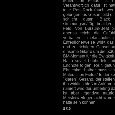
Malediction Fields" ist 
Verantwortlich dafür ist na
tolle Post-Rock (auch we
gelungen ins Gesamtbild ei
schlicht guten Black M
stimmungsmäßig beackert 
Feld. Von Burzum-Beat bi
ebenso reicht die Gefühl
verhalten melancholi
Erfreulicherweise wirkt da
und zu richtigen Gänsehau
einsame Gitarre um die 5:30
BM-Moment für die Ewigkeit
Nach soviel Lobhudelei mü
Endnote folgen. Rein gefüh
Ehrlichkeit halber muss ich
Malediction Fields" leider k
"klaren" Gesang, der stellen
ihn wirklich bloß in Anführ
ruiniert wird der Silberling 
ist aber irgendwo traur
Meisterwerk gemacht wurde,
hätte sein können.
8 /10