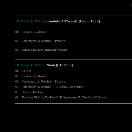
REX INFERNUS
- Loadohi A Micaolz (Demo 1999)
01.
Caminho Da Matéria
02.
Homenagem Ao Rebelde I - Prometeu
03.
Domínio Do Azoth (Rehersal Version)
REX INFERNUS
- Noan (CD 2002)
01.
GaiAres
02.
Caminho Da Matéria
03.
Homenagem Ao Rebelde I - Prometeu
04.
Homenagem Ao Rebelde II - A Descida Dos Serafins
05.
Domínio Do Azoth
06.
The Long Night In The Path Of Enlightenment To The Gate Of Mastery