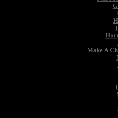
G
H
Horn
Make A Chan