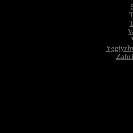
T
T
V
Yggtyrh
Zahr