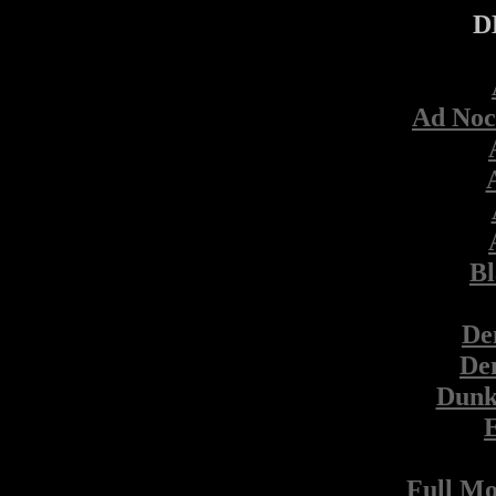
D
Ad Noc
Bl
De
De
Dunk
Full M